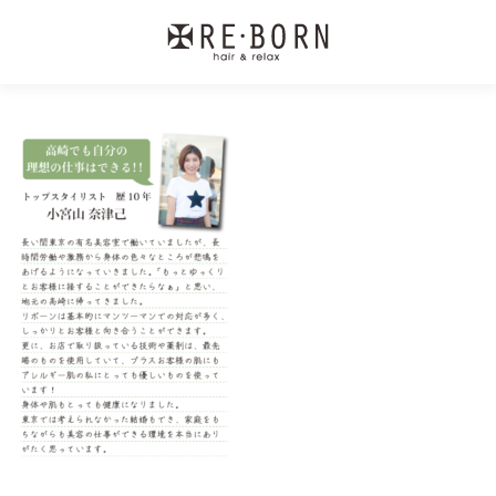
コ
ン
テ
ン
ツ
へ
ス
キ
ッ
プ