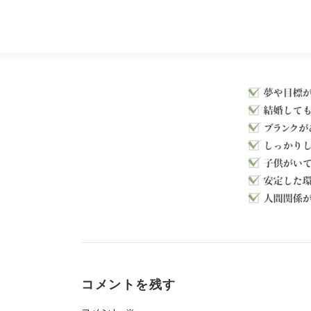
コ
ン
テ
ン
ツ
へ
ス
キ
ッ
プ
コメントを残す