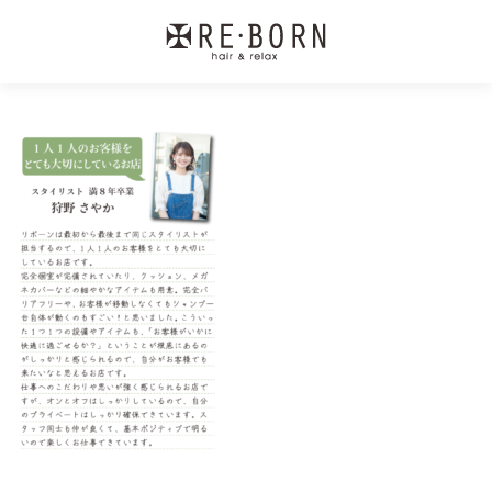
コ
ン
テ
ン
ツ
へ
ス
キ
ッ
プ