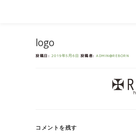
コ
ン
テ
ン
logo
ツ
へ
投稿日:
2019年5月6日
投稿者:
ADMIN@REBORN
ス
キ
ッ
プ
コメントを残す