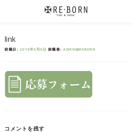
コ
ン
テ
ン
link
ツ
へ
投稿日:
2019年5月6日
投稿者:
ADMIN@REBORN
ス
キ
ッ
プ
コメントを残す