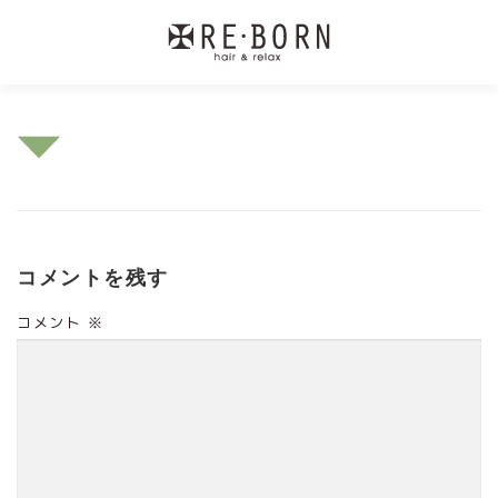
コ
ン
テ
ン
ツ
へ
ス
キ
コメントを残す
ッ
プ
コメント
※